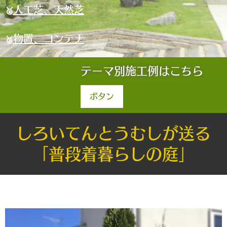
人工芝、天然芝
🥈
物置、コンテナ
🥉
テーマ別施工例はこちら
ボタン
しろいてんとうむしが送る
「普段着暮らしの庭」
気になるページをCHECK