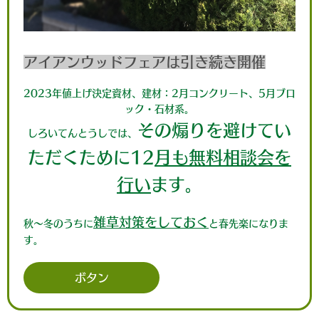
アイアンウッドフェアは引き続き開催
2023年値上げ決定資材、建材：2月コンクリート、
5月ブロ
ック・石材系。
その煽りを避けてい
しろいてんとうしでは、
ただくために12
月も無料相談会を
行い
ます。
雑草対策をしておく
秋〜冬のうちに
と春先楽になりま
す。
ボタン