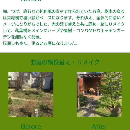
梅、つげ、庭石など純和風の素材で作られていたお庭。樹木の多く
は常緑樹で濃い緑がベースになります。それゆえ、全体的に暗いイ
メージになりがちでした。家の建て替えと共に庭も一緒にリメイク
して、落葉樹をメインにハーブや果樹・コンパクトなキッチンガー
デンを無駄なく配置。
風通しも良く、明るいお庭になりました。
お庭の模様替え・リメイク
Before
After