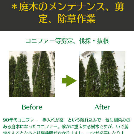
＊庭木のメンテナンス、剪
定、除草作業
コニファー等剪定、伐採・抜根
Before
After
90年代コニファー 手入れが楽 という触れ込みで一気に馴染みの
ある庭木になったコニファー。確かに重宝する樹木ですが、いざ剪
定をするとなると結構手間がかかりますし、コツが必要になりま