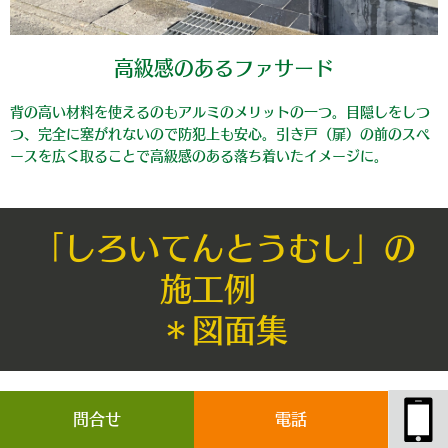
高級感のあるファサード
背の高い材料を使えるのもアルミのメリットの一つ。目隠しをしつ
つ、完全に塞がれないので防犯上も安心。引き戸（扉）の前のスペ
ースを広く取ることで高級感のある落ち着いたイメージに。
「しろいてんとうむし」の
施工例
＊図面集
問合せ
電話