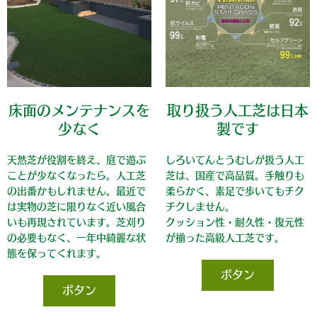
床面のメンテナンスを
取り扱う人工芝は日本
少なく
製です
天然芝が役割を終え、庭で遊ぶ
しろいてんとうむしが扱う人工
ことが少なくなったら。人工芝
芝は、国産で高品質。手触りも
の出番かもしれません。最近で
柔らかく、素足で歩いてもチク
は実物の芝に限りなく近い風合
チクしません。
いも再現されています。芝刈り
クッション性・耐久性・復元性
の必要もなく、一年中綺麗な状
が揃った高級人工芝です。
態を保ってくれます。
ボタン
ボタン