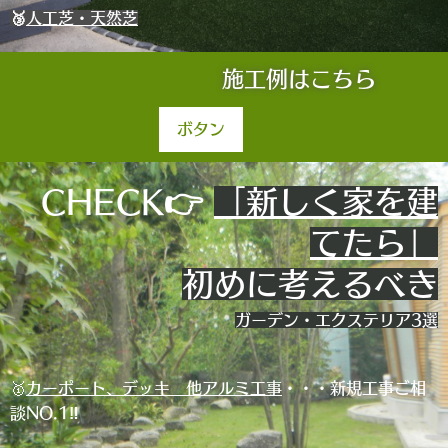
🥉
人工芝・天然芝
施工例はこちら
ボタン
CHECK👉
「新しく家を建
てたら」
初めに考えるべき
ガーデン・エクステリア3選
🥇
カーポート、デッキ 他アルミ工事
・・・新規
工事ご相
談NO.1‼️