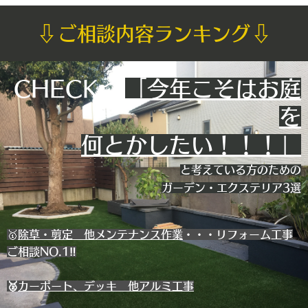
⇩
⇩
ご相談内容ランキング
CHECK👉
「今年こそはお庭
を
何とかしたい！！！」
と考えている方のための
ガーデン・エクステリア3選
🥇
除草・剪定 他メンテナンス作業
・・・
リフォーム工事
ご相談NO.1‼️
🥈
カーポート、デッキ 他アルミ工事